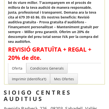
bé és viure millor. T'acompanyem en el procés de
millora de la teva audició de manera responsable,
justa, professional i transparent. Demana ara la teva
cita al 679 39 65 86. Els nostres beneficis: Revisió
auditiva gratuïta - Prova gratuïta d'audiòfons -
Finançament personalitzat – Manteniment gratuït per
sempre – Millor preu garantit. Oferim un 20% de
descompte del preu total sense IVA per la compra del
seu audiòfon.
REVISIÓ GRATUÏTA + REGAL +
20% de dte.
Oferta
Condicions Generals
Imprimir (Identifica't)
Mes Ofertes
SIOIGO CENTRES
AUDITIUS
Avenida Barberà, 226 . 08203. Sabadell. Vallès