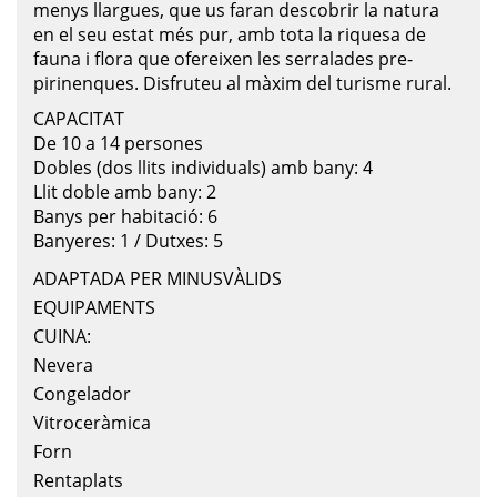
menys llargues, que us faran descobrir la natura
en el seu estat més pur, amb tota la riquesa de
fauna i flora que ofereixen les serralades pre-
pirinenques. Disfruteu al màxim del turisme rural.
CAPACITAT
De 10 a 14 persones
Dobles (dos llits individuals) amb bany: 4
Llit doble amb bany: 2
Banys per habitació: 6
Banyeres: 1 / Dutxes: 5
ADAPTADA PER MINUSVÀLIDS
EQUIPAMENTS
CUINA:
Nevera
Congelador
Vitroceràmica
Forn
Rentaplats